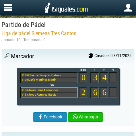
Partido de Pádel
Liga de pádel Siemens Tres Cantos
Jornada 10 - Temporada 9
Marcador
Creado el 28/11/2025
0
3
4
(10) Chema Blázquez Galeano
(10) Darío Martínez Martín
2
6
6
(13) Javier Sanz Fernández
(13) Jorge Ramirez Garcia
Facebook
Whatsapp