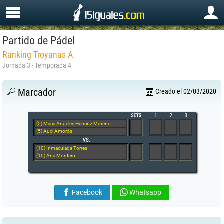
Partido de Pádel
Ranking Troyanas A
Jornada 3 - Temporada 4
Marcador
Creado el 02/03/2020
(5) Maria Angeles Herranz Moreno
(5) Auxi Amorós
(10) Inmaculada Torres
(10) Ana Montero
Facebook
Whatsapp