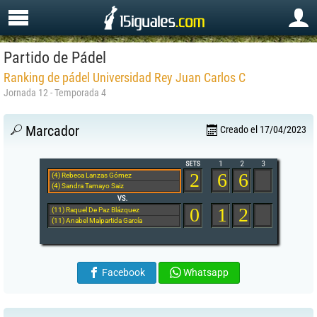
Partido de Pádel
Ranking de pádel Universidad Rey Juan Carlos C
Jornada 12 - Temporada 4
Marcador
Creado el 17/04/2023
2
6
6
(4) Rebeca Lanzas Gómez
(4) Sandra Tamayo Saiz
0
1
2
(11) Raquel De Paz Blázquez
(11) Anabel Malpartida García
Facebook
Whatsapp