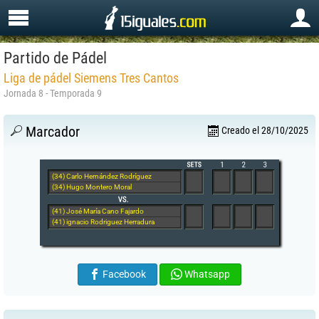
Partido de Pádel
Liga de pádel Siemens Tres Cantos
Jornada 8 - Temporada 9
Marcador
Creado el 28/10/2025
(34) Carlo Hernández Rodríguez
(34) Hugo Montero Moral
(41) José María Cano Fajardo
(41) ignacio Rodriguez Herradura
Facebook
Whatsapp