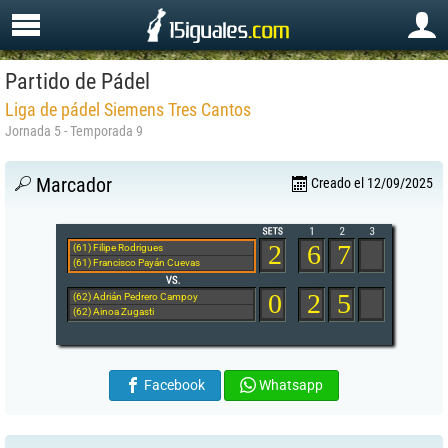
Partido de Pádel
Liga de pádel Siemens Tres Cantos
Jornada 5 - Temporada 9
Marcador
Creado el 12/09/2025
2
6
7
(61) Filipe Rodrigues
(61) Francisco Payán Cuevas
0
2
5
(62) Adrián Pedrero Campoy
(62) Ainoa Zugasti
Facebook
Whatsapp