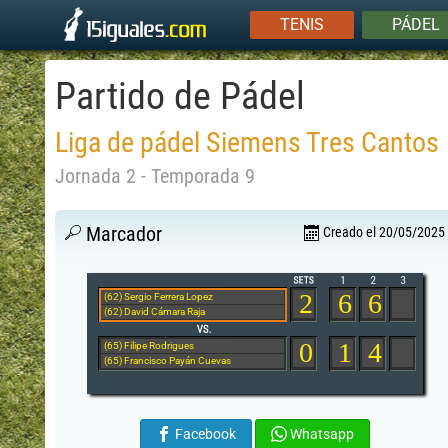
TENIS
PÁDEL
Partido de Pádel
Liga de pádel Siemens Tres Cantos
Jornada 2 - Temporada 9
Marcador
Creado el 20/05/2025
2
6
6
(62) Sergio Ferrera Lopez
(62) David Cámara Raja
0
1
4
(65) Filipe Rodrigues
(65) Francisco Payán Cuevas
Facebook
Whatsapp