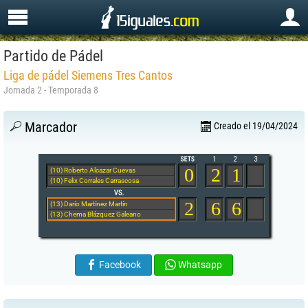
Partido de Pádel
Liga de pádel Siemens Tres Cantos
Jornada 2 - Temporada 8
Marcador
Creado el 19/04/2024
0
2
1
(10) Roberto Alcazar Cuevas
(10) Felix Corrales Carrascosa
2
6
6
(13) Darío Martínez Martín
(13) Chema Blázquez Galeano
Facebook
Whatsapp