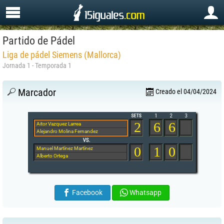
Partido de Pádel
Liga de pádel Siemens (Mallorca)
Jornada 1 - Temporada 1
Marcador
Creado el 04/04/2024
2
6
6
Aitor Vazquez Larrea
Alejandro Molina Fernandez
0
1
0
Manuel Martínez Martínez
Alberto Ortega
Facebook
Whatsapp