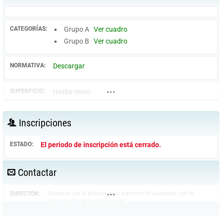
CATEGORÍAS:
Grupo A
Ver cuadro
Grupo B
Ver cuadro
NORMATIVA:
Descargar
...
SUPERFICIE:
Hierba muro
Inscripciones
ESTADO:
El periodo de inscripción está cerrado.
Contactar
...
DIRECTOR:
Contacta con el director para aspectos relacionados con la
organización de la competición.
César Izquierdo